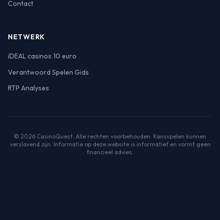
Contact
NETWERK
iDEAL casinos 10 euro
Verantwoord Spelen Gids
RTP Analyses
© 2026 CasinoQuest. Alle rechten voorbehouden. Kansspelen kunnen
verslavend zijn. Informatie op deze website is informatief en vormt geen
financieel advies.
Over ons
Privacybeleid
Algemene voorwaarden
Verantwoord spelen
Contact