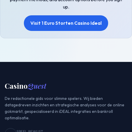
up.
Visit 1 Euro Storten Casino Ideal
Casino
Quest
De redactionele gids voor slimme spelers. Wij bieden
datagedreven inzichten en strategische analyses voor de online
gokmarkt, gespecialiseerd in iDEAL integraties en bankroll
optimalisatie.
SPEEL BEWUST,