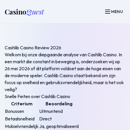
Casino
Quest
MENU
Cashlib Casino Review 2026
Welkom bij onze diepgaande analyse van Cashlib Casino. In
een markt die constant in beweging is, onderzoeken wij op
26 mei 2026 of dit platform voldoet aan de hoge eisen van
de moderne speler. Cashlib Casino staat bekend om zijn
focus op snelheid en gebruiksvriendelijkheid, maar is het ook
veilig?
Snelle Feiten over Cashlib Casino
Criterium
Beoordeling
Bonussen
Uitmuntend
Betaalsnelheid
Direct
Mobielvriendelijk
Ja, geoptimaliseerd