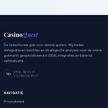
Casino
Quest
De redactionele gids voor slimme spelers. Wij bieden
datagedreven inzichten en strategische analyses voor de online
gokmarkt, gespecialiseerd in iDEAL integraties en bankroll
optimalisatie.
SPEEL BEWUST,
18+
VOORKOM SPIJT.
NAVIGATIE
Privacybeleid