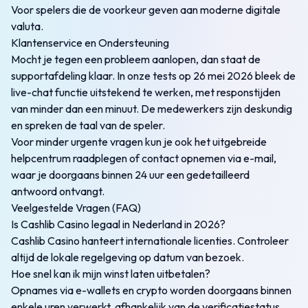
Voor spelers die de voorkeur geven aan moderne digitale
valuta.
Klantenservice en Ondersteuning
Mocht je tegen een probleem aanlopen, dan staat de
supportafdeling klaar. In onze tests op 26 mei 2026 bleek de
live-chat functie uitstekend te werken, met responstijden
van minder dan een minuut. De medewerkers zijn deskundig
en spreken de taal van de speler.
Voor minder urgente vragen kun je ook het uitgebreide
helpcentrum raadplegen of contact opnemen via e-mail,
waar je doorgaans binnen 24 uur een gedetailleerd
antwoord ontvangt.
Veelgestelde Vragen (FAQ)
Is Cashlib Casino legaal in Nederland in 2026?
Cashlib Casino hanteert internationale licenties. Controleer
altijd de lokale regelgeving op datum van bezoek.
Hoe snel kan ik mijn winst laten uitbetalen?
Opnames via e-wallets en crypto worden doorgaans binnen
enkele uren verwerkt, afhankelijk van de verificatiestatus