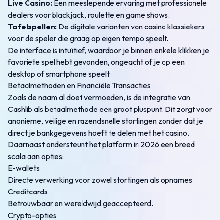
Live Casino:
Een meeslepende ervaring met professionele
dealers voor blackjack, roulette en game shows.
Tafelspellen:
De digitale varianten van casino klassiekers
voor de speler die graag op eigen tempo speelt.
De interface is intuïtief, waardoor je binnen enkele klikken je
favoriete spel hebt gevonden, ongeacht of je op een
desktop of smartphone speelt.
Betaalmethoden en Financiële Transacties
Zoals de naam al doet vermoeden, is de integratie van
Cashlib als betaalmethode een groot pluspunt. Dit zorgt voor
anonieme, veilige en razendsnelle stortingen zonder dat je
direct je bankgegevens hoeft te delen met het casino.
Daarnaast ondersteunt het platform in 2026 een breed
scala aan opties:
E-wallets
Directe verwerking voor zowel stortingen als opnames.
Creditcards
Betrouwbaar en wereldwijd geaccepteerd.
Crypto-opties