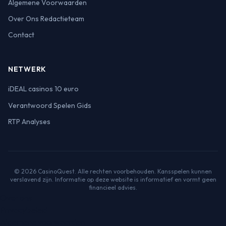
Algemene Voorwaarden
Over Ons Redactieteam
Contact
NETWERK
iDEAL casinos 10 euro
Verantwoord Spelen Gids
RTP Analyses
© 2026 CasinoQuest. Alle rechten voorbehouden. Kansspelen kunnen
verslavend zijn. Informatie op deze website is informatief en vormt geen
financieel advies.
Over ons
Privacybeleid
Algemene voorwaarden