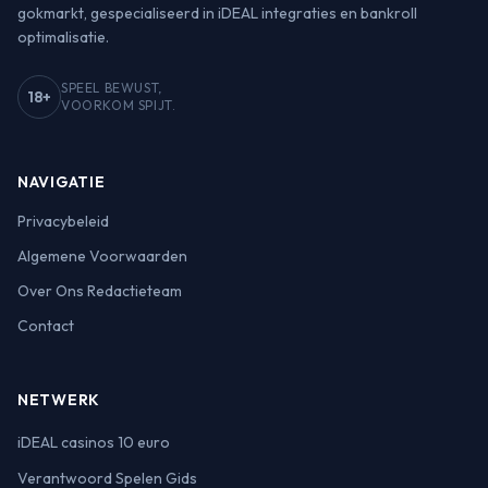
gokmarkt, gespecialiseerd in iDEAL integraties en bankroll
optimalisatie.
SPEEL BEWUST,
18+
VOORKOM SPIJT.
NAVIGATIE
Privacybeleid
Algemene Voorwaarden
Over Ons Redactieteam
Contact
NETWERK
iDEAL casinos 10 euro
Verantwoord Spelen Gids