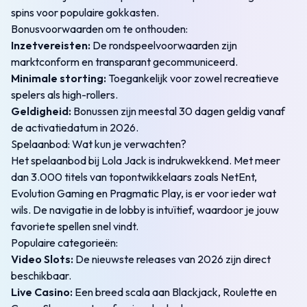
spins voor populaire gokkasten.
Bonusvoorwaarden om te onthouden:
Inzetvereisten:
De rondspeelvoorwaarden zijn
marktconform en transparant gecommuniceerd.
Minimale storting:
Toegankelijk voor zowel recreatieve
spelers als high-rollers.
Geldigheid:
Bonussen zijn meestal 30 dagen geldig vanaf
de activatiedatum in 2026.
Spelaanbod: Wat kun je verwachten?
Het spelaanbod bij Lola Jack is indrukwekkend. Met meer
dan 3.000 titels van topontwikkelaars zoals NetEnt,
Evolution Gaming en Pragmatic Play, is er voor ieder wat
wils. De navigatie in de lobby is intuïtief, waardoor je jouw
favoriete spellen snel vindt.
Populaire categorieën:
Video Slots:
De nieuwste releases van 2026 zijn direct
beschikbaar.
Live Casino:
Een breed scala aan Blackjack, Roulette en