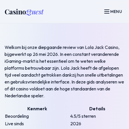
Casino
Quest
MENU
Welkom bij onze diepgaande review van Lola Jack Casino,
bijgewerkt op 26 mei 2026. In een constant veranderende
iGaming-markt is het essentieel om te weten welke
platforms betrouwbaar zijn. Lola Jack heeft de afgelopen
tijd veel aandacht getrokken dankzij hun snelle uitbetalingen
en gebruiksvriendelijke interface. In deze gids analyseren we
of dit casino voldoet aan de hoge standaarden van de
Nederlandse speler.
Kenmerk
Details
Beoordeling
4.5/5 sterren
Live sinds
2026