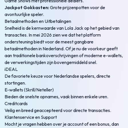
Game Shows met professionele dealers.
Jackpot Gokkasten:
Grote prijzenpotten voor de
avontuurlijke speler.
Betaalmethoden en Uitbetalingen
Snelheid is de kernwaarde van Lola Jack op het gebied van
transacties. In mei 2026 zien we dat het platform
ondersteuning biedt voor de meest gangbare
betaalmethoden in Nederland. Of je nu de voorkeur geeft
aan traditionele bankoverschrijvingen of moderne e-wallets,
de verwerkingstijden zijn bovengemiddeld snel.
iDEAL
De favoriete keuze voor Nederlandse spelers, directe
stortingen.
E-wallets (Skrill/Neteller)
Bieden de snelste opnames, vaak binnen enkele uren.
Creditcards
Veilig en breed geaccepteerd voor directe transacties.
Klantenservice en Support
Mocht je vragen hebben over je account of een bonus, dan