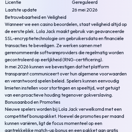
Licentie
Gereguleerd
Laatste update
26 mei 2026
Betrouwbaarheid en Veiligheid
Wanneer we een casino beoordelen, staat veiligheid altijd op
de eerste plek. Lola Jack maakt gebruik van geavanceerde
SSL-encryptietechnologie om gebruikersdata en financiële
transacties te beveiligen. Ze werken samen met
gerenommeerde softwareproviders die regelmatig worden
gecontroleerd op eerlijkheid (RNG-certificering).
In mei 2026 kunnen we bevestigen dat het platform
transparant communiceert over hun algemene voorwaarden
en verantwoord spelen beleid. Spelers kunnen eenvoudig
limieten instellen voor stortingen en speeltijd, wat getuigt
van een proactieve houding tegenover gokverslaving.
Bonusaanbod en Promoties
Nieuwe spelers worden bij Lola Jack verwelkomd met een
competitief bonuspakket. Hoewel de promoties per maand
kunnen variëren, ligt de focus momenteel op een
aantrekkelijke match-up bonus en een pakket aan gratis