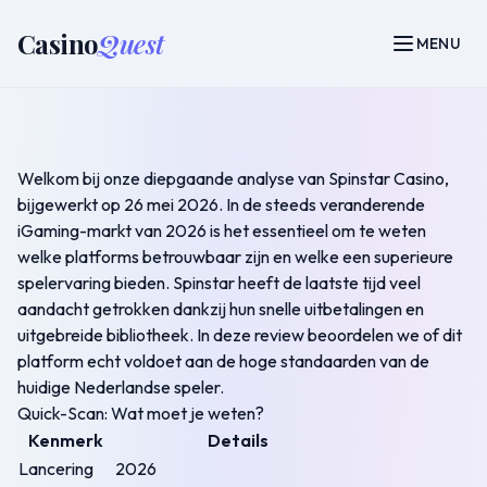
Casino
Quest
MENU
Welkom bij onze diepgaande analyse van Spinstar Casino,
bijgewerkt op 26 mei 2026. In de steeds veranderende
iGaming-markt van 2026 is het essentieel om te weten
welke platforms betrouwbaar zijn en welke een superieure
spelervaring bieden. Spinstar heeft de laatste tijd veel
aandacht getrokken dankzij hun snelle uitbetalingen en
uitgebreide bibliotheek. In deze review beoordelen we of dit
platform echt voldoet aan de hoge standaarden van de
huidige Nederlandse speler.
Quick-Scan: Wat moet je weten?
Kenmerk
Details
Lancering
2026